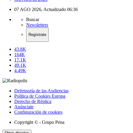
07 AGO 2026
,
Actualizado
06:36
Buscar
Newsletters
Regístrate
43.8K
164K
17.1K
49.1K
4.49K
Defensoría de las Audiencias
Política de Cookies Europa
Derecho de Réplica
Anúnciate
Configuración de cookies
Copyright © - Grupo Prisa
Otros directos