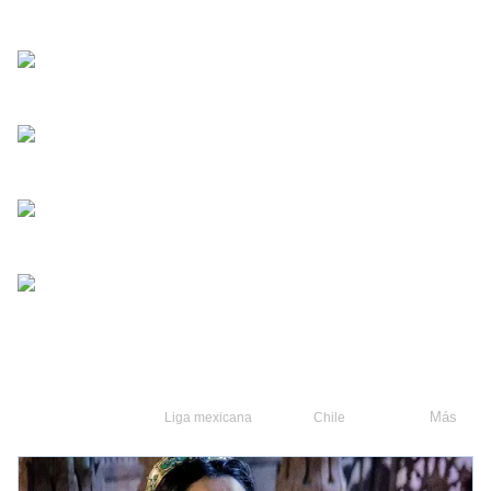
Más
Liga mexicana
Chile
Fútbol chileno