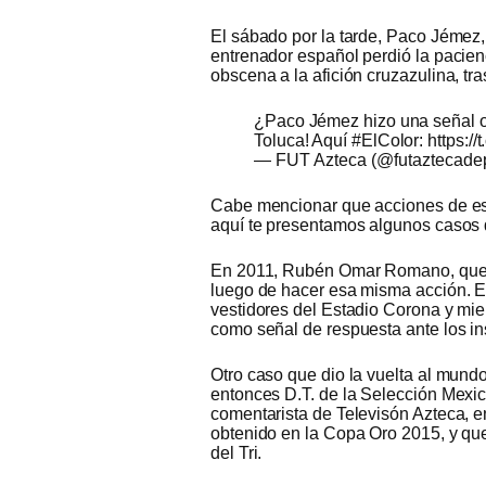
El sábado por la tarde, Paco Jémez,
entrenador español perdió la pacien
obscena a la afición cruzazulina, tra
¿Paco Jémez hizo una señal ob
Toluca! Aquí
#ElColor
:
https:/
— FUT Azteca (@futaztecade
Cabe mencionar que acciones de este
aquí te presentamos algunos casos 
En 2011, Rubén Omar Romano, que e
luego de hacer esa misma acción. En
vestidores del Estadio Corona y mie
como señal de respuesta ante los ins
Otro caso que dio la vuelta al mundo
entonces D.T. de la Selección Mexica
comentarista de Televisón Azteca, en 
obtenido en la Copa Oro 2015, y que
del Tri.