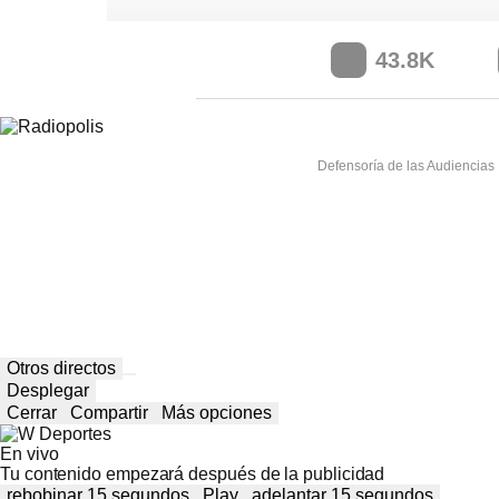
43.8K
Defensoría de las Audiencias
Otros directos
Desplegar
Cerrar
Compartir
Más opciones
En vivo
Tu contenido empezará después de la publicidad
rebobinar 15 segundos
Play
adelantar 15 segundos