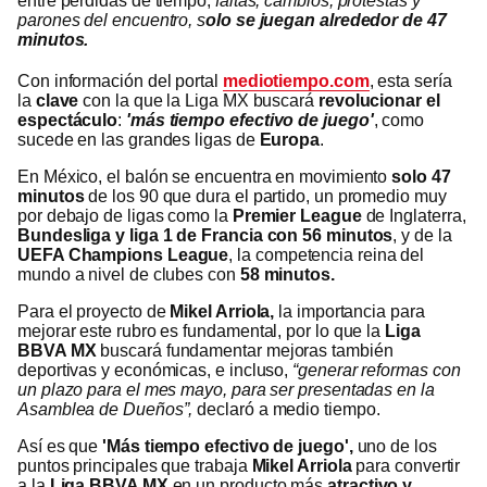
entre pérdidas de tiempo,
faltas, cambios, protestas y
parones del encuentro, s
olo se juegan alrededor de 47
minutos.
Con información del portal
mediotiempo.com
, esta sería
la
clave
con la que la Liga MX buscará
revolucionar el
espectáculo
:
'más tiempo efectivo de juego'
, como
sucede en las grandes ligas de
Europa
.
En México, el balón se encuentra en movimiento
solo 47
minutos
de los 90 que dura el partido, un promedio muy
por debajo de ligas como la
Premier League
de Inglaterra,
Bundesliga y liga 1 de Francia con 56 minutos
, y de la
UEFA Champions League
, la competencia reina del
mundo a nivel de clubes con
58 minutos.
Para el proyecto de
Mikel Arriola,
la importancia para
mejorar este rubro es fundamental, por lo que la
Liga
BBVA MX
buscará fundamentar mejoras también
deportivas y económicas, e incluso,
“generar reformas con
un plazo para el mes mayo, para ser presentadas en la
Asamblea de Dueños”,
declaró a medio tiempo.
Así es que
'Más tiempo efectivo de juego',
uno de los
puntos principales que trabaja
Mikel Arriola
para convertir
a la
Liga BBVA MX
en un producto más
atractivo y