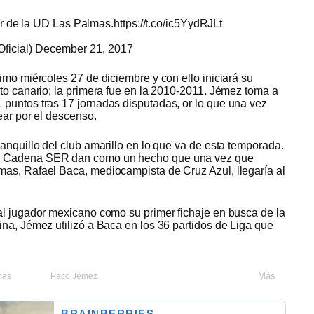
r de la UD Las Palmas.
https://t.co/ic5YydRJLt
icial)
December 21, 2017
imo miércoles 27 de diciembre y con ello iniciará su
nto canario; la primera fue en la 2010-2011. Jémez toma a
puntos tras 17 jornadas disputadas, or lo que una vez
ear por el descenso.
anquillo del club amarillo en lo que va de esta temporada.
y Cadena SER dan como un hecho que una vez que
mas, Rafael Baca, mediocampista de Cruz Azul, llegaría al
al jugador mexicano como su primer fichaje en busca de la
ina, Jémez utilizó a Baca en los 36 partidos de Liga que
Más
mas
Paco Jémez