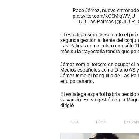
Paco Jémez, nuevo entrenado
pic.twitter.com/KC9MfqWVjU
— UD Las Palmas (@UDLP_Of
El estratega será presentado el próx
segunda gestión al frente del conju
Las Palmas como colero con sólo 11 
más su la trayectoria tendrá que pel
Jémez será el tercero en ocupar el b
Medios españoles como Diario AS 
Jémez tome el banquillo de Las Pal
equipo canario.
El estratega español habría pedido 
salvación. En su gestión en la Máqu
dirigió.
FIFA
Fútbol
Las Pal