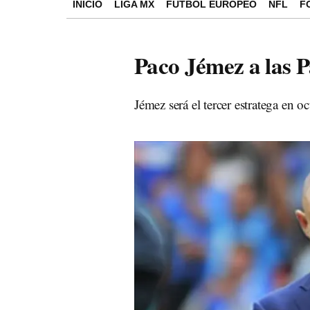
INICIO
LIGA MX
FÚTBOL EUROPEO
NFL
F
Paco Jémez a las 
Jémez será el tercer estratega en o