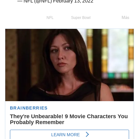
— NFL (@NFL)
February 13, 2022
Más
NFL
Super Bowl