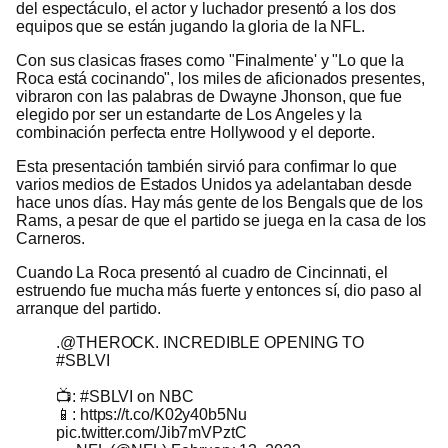
del espectáculo, el actor y luchador presentó a los dos
equipos que se están jugando la gloria de la NFL.
Con sus clasicas frases como "Finalmente' y "Lo que la
Roca está cocinando", los miles de aficionados presentes,
vibraron con las palabras de Dwayne Jhonson, que fue
elegido por ser un estandarte de Los Angeles y la
combinación perfecta entre Hollywood y el deporte.
Esta presentación también sirvió para confirmar lo que
varios medios de Estados Unidos ya adelantaban desde
hace unos días. Hay más gente de los Bengals que de los
Rams, a pesar de que el partido se juega en la casa de los
Carneros.
Cuando La Roca presentó al cuadro de Cincinnati, el
estruendo fue mucha más fuerte y entonces sí, dio paso al
arranque del partido.
.
@THEROCK
. INCREDIBLE OPENING TO
#SBLVI
📺:
#SBLVI
on NBC
📱:
https://t.co/K02y40b5Nu
pic.twitter.com/Jib7mVPztC