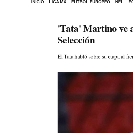
INICIO
LIGA MX
FÚTBOL EUROPEO
NFL
F
'Tata' Martino ve 
Selección
El Tata habló sobre su etapa al fr