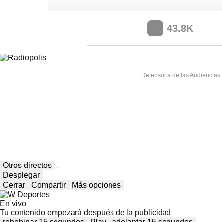
43.8K
Defensoría de las Audiencias
Otros directos
Desplegar
Cerrar
Compartir
Más opciones
En vivo
Tu contenido empezará después de la publicidad
rebobinar 15 segundos
Play
adelantar 15 segundos