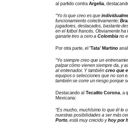
al partido contra
Argelia
, destacand
“Yo lo que creo es que
individualm
funcionamiento colectivamente;
Bra
jugadores, destacados, bastante de
en el futbol francés. Obviamente ha t
ganarle tres a cero a
Colombia
no e
Por otra parte, el
'Tata' Martino
anal
“Yo siempre creo que un entrenamie
palpar cómo vienen siempre da, y aú
al entrenador. Y también
creo que e
equipos o selecciones que no son e
también se corre un riesgo porque 
Destacando al
Tecatito Corona
, a 
Mexicana:
“Es mucho, muchísimo lo que él le o
nuestras posibilidades a ser más ce
Porto
, está muy crecido y
hoy por h