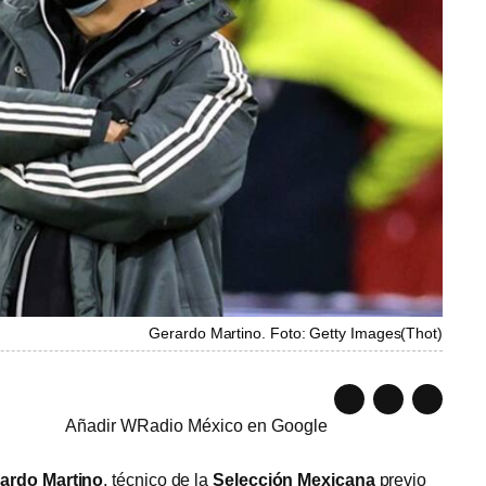
Gerardo Martino. Foto: Getty Images
(
Thot
)
Añadir WRadio México en Google
ardo Martino
, técnico de la
Selección Mexicana
previo