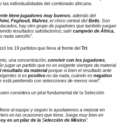
o las individualidades del combinado africano.
ente tiene jugadores muy buenos
, además del
himi, Feghouli, Mahrez
, el chico central del
Betis
. Son
stacados, hay otro grupo de jugadores que también juegan
enido resultados satisfactorios; salir
campeón de África,
s nada sencillo”.
izó los 19 partidos que lleva al frente del
Tri
:
nto, una concentración,
convivir con los jugadores
,
n jugar un partido que no es exigente siempre da material
l resultado da material
porque si bien el resultado ante
xigentes si es
positivo
no da nada, cuándo es
negativo
se está perdiendo con selecciones de menos nivel”.
quien considera un pilar fundamental de la Selección
frece al equipo y seguro lo ayudaremos a mejorar en
rtero en las ocasiones que tiene. Juega muy bien en
oy es un pilar de la
S
elección de México
”.