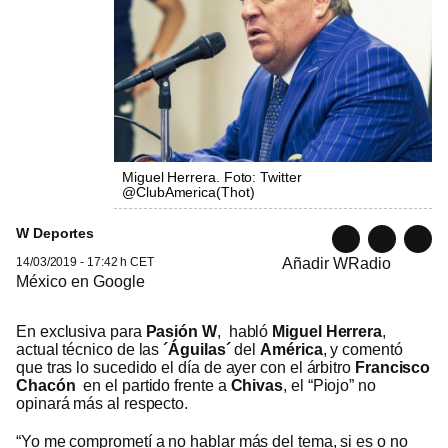
Miguel Herrera. Foto: Twitter
@ClubAmerica
(
Thot
)
W Deportes
14/03/2019 - 17:42 h CET
Añadir WRadio
México en Google
En exclusiva para
Pasión W
, habló
Miguel Herrera
,
actual técnico de las
´Águilas´
del
América
, y comentó
que tras lo sucedido el día de ayer con el árbitro
Francisco
Chacón
en el partido frente a
Chivas
, el “Piojo” no
opinará más al respecto.
“Yo me comprometí a no hablar más del tema, si es o no