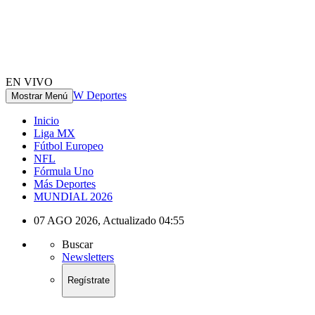
EN VIVO
W Deportes
Mostrar Menú
Inicio
Liga MX
Fútbol Europeo
NFL
Fórmula Uno
Más Deportes
MUNDIAL 2026
07 AGO 2026
,
Actualizado
04:55
Buscar
Newsletters
Regístrate