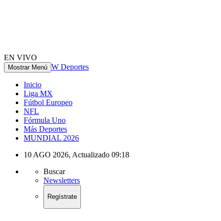
EN VIVO
W Deportes
Mostrar Menú
Inicio
Liga MX
Fútbol Europeo
NFL
Fórmula Uno
Más Deportes
MUNDIAL 2026
10 AGO 2026
,
Actualizado
09:18
Buscar
Newsletters
Regístrate