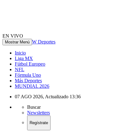
EN VIVO
W Deportes
Mostrar Menú
Inicio
Liga MX
Fútbol Europeo
NFL
Fórmula Uno
Más Deportes
MUNDIAL 2026
07 AGO 2026
,
Actualizado
13:36
Buscar
Newsletters
Regístrate