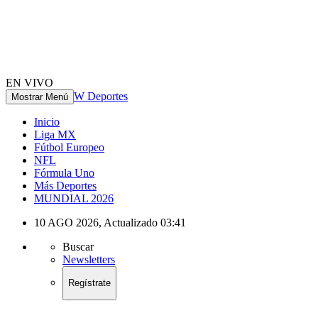
EN VIVO
W Deportes
Mostrar Menú
Inicio
Liga MX
Fútbol Europeo
NFL
Fórmula Uno
Más Deportes
MUNDIAL 2026
10 AGO 2026
,
Actualizado
03:41
Buscar
Newsletters
Regístrate