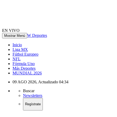
EN VIVO
W Deportes
Mostrar Menú
Inicio
Liga MX
Fútbol Europeo
NFL
Fórmula Uno
Más Deportes
MUNDIAL 2026
09 AGO 2026
,
Actualizado
04:34
Buscar
Newsletters
Regístrate