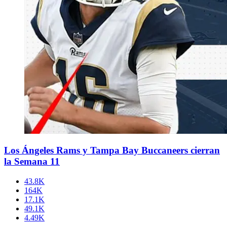
Los Ángeles Rams y Tampa Bay Buccaneers cierran
la Semana 11
43.8K
164K
17.1K
49.1K
4.49K