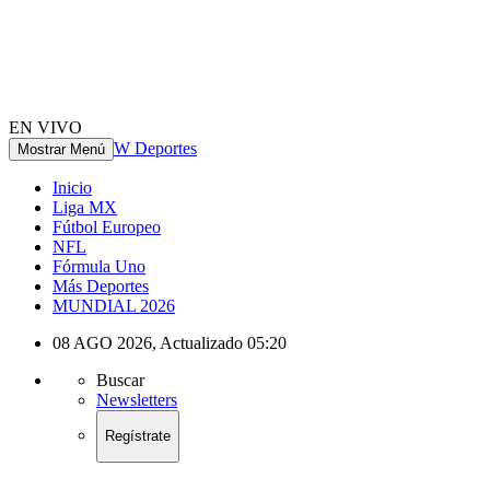
EN VIVO
W Deportes
Mostrar Menú
Inicio
Liga MX
Fútbol Europeo
NFL
Fórmula Uno
Más Deportes
MUNDIAL 2026
08 AGO 2026
,
Actualizado
05:20
Buscar
Newsletters
Regístrate