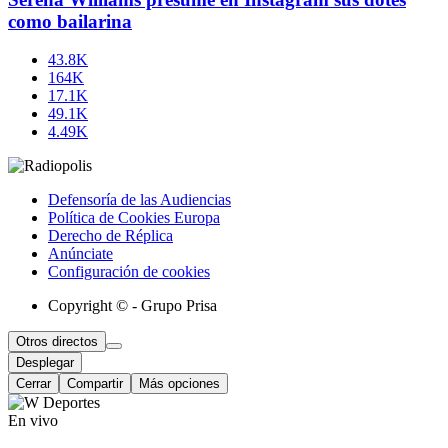
como bailarina
43.8K
164K
17.1K
49.1K
4.49K
Defensoría de las Audiencias
Política de Cookies Europa
Derecho de Réplica
Anúnciate
Configuración de cookies
Copyright © - Grupo Prisa
Otros directos
Desplegar
Cerrar
Compartir
Más opciones
En vivo