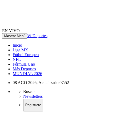
EN VIVO
W Deportes
Mostrar Menú
Inicio
Liga MX
Fútbol Europeo
NFL
Fórmula Uno
Más Deportes
MUNDIAL 2026
08 AGO 2026
,
Actualizado
07:52
Buscar
Newsletters
Regístrate