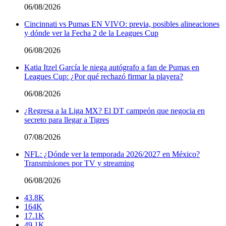
06/08/2026
Cincinnati vs Pumas EN VIVO: previa, posibles alineaciones
y dónde ver la Fecha 2 de la Leagues Cup
06/08/2026
Katia Itzel García le niega autógrafo a fan de Pumas en
Leagues Cup: ¿Por qué rechazó firmar la playera?
06/08/2026
¿Regresa a la Liga MX? El DT campeón que negocia en
secreto para llegar a Tigres
07/08/2026
NFL: ¿Dónde ver la temporada 2026/2027 en México?
Transmisiones por TV y streaming
06/08/2026
43.8K
164K
17.1K
49.1K