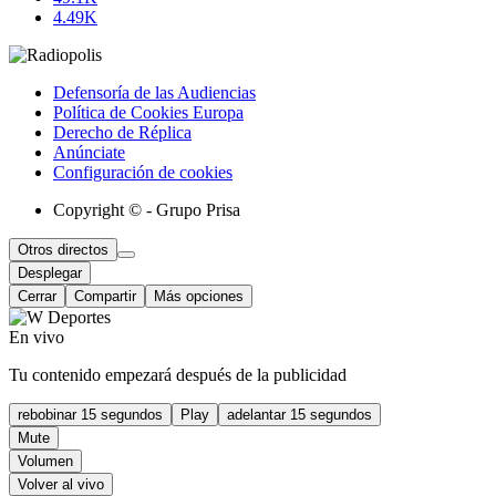
4.49K
Defensoría de las Audiencias
Política de Cookies Europa
Derecho de Réplica
Anúnciate
Configuración de cookies
Copyright © - Grupo Prisa
Otros directos
Desplegar
Cerrar
Compartir
Más opciones
En vivo
Tu contenido empezará después de la publicidad
rebobinar 15 segundos
Play
adelantar 15 segundos
Mute
Volumen
Volver al vivo