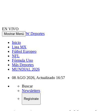
EN VIVO
W Deportes
Mostrar Menú
Inicio
Liga MX
Fútbol Europeo
NFL
Fórmula Uno
Más Deportes
MUNDIAL 2026
08 AGO 2026
,
Actualizado
16:57
Buscar
Newsletters
Regístrate