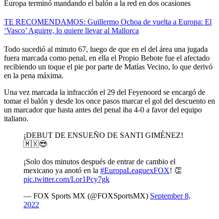
Europa terminó mandando el balón a la red en dos ocasiones
TE RECOMENDAMOS: Guillermo Ochoa de vuelta a Europa: El
‘Vasco’ Aguirre, lo quiere llevar al Mallorca
Todo sucedió al minuto 67, luego de que en el del área una jugada
fuera marcada como penal, en ella el Propio Bebote fue el afectado
recibiendo un toque el pie por parte de Matías Vecino, lo que derivó
en la pena máxima.
Una vez marcada la infracción el 29 del Feyenoord se encargó de
tomar el balón y desde los once pasos marcar el gol del descuento en
un marcador que hasta antes del penal iba 4-0 a favor del equipo
italiano.
¡DEBUT DE ENSUEÑO DE SANTI GIMÉNEZ!
🇲🇽😎
¡Solo dos minutos después de entrar de cambio el
mexicano ya anotó en la
#EuropaLeaguexFOX
! 👏
pic.twitter.com/Lor1Pcy7gk
— FOX Sports MX (@FOXSportsMX)
September 8,
2022