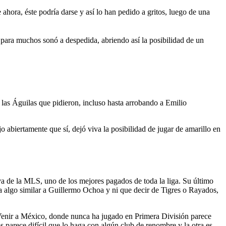
ahora, éste podría darse y así lo han pedido a gritos, luego de una
para muchos sonó a despedida, abriendo así la posibilidad de un
 las Águilas que pidieron, incluso hasta arrobando a Emilio
abiertamente que sí, dejó viva la posibilidad de jugar de amarillo en
 va de la MLS, uno de los mejores pagados de toda la liga. Su último
a algo similar a Guillermo Ochoa y ni que decir de Tigres o Rayados,
. Venir a México, donde nunca ha jugado en Primera División parece
s parece difícil que lo haga con algún club de renombre y la otra es