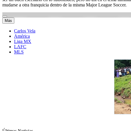
mudarse a otra franquicia dentro de la misma Major League Soccer.
Más
Carlos Vela
América
Liga MX
LAFC
MLS
Últimas Noticias
.