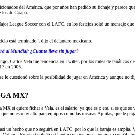
icionados del América, que por años han pedido su fichaje y parece que 
e los de Coapa.
ajor League Soccer con el LAFC, en los festejos soltó un mensaje que 
clo está terminado”, dijo el delantero mexicano.
rá al Mundial: ¿Cuanto lleva sin jugar?
ngo, Carlos Vela fue tendencia en Twitter, por los miles de fanáticos de
17 en 2005.
e cuestionó sobre la posibilidad de jugar en América y aunque no dijo 
IGA MX?
MX si quiere fichar a Vela, es el salario, ya que es o era, si es que se
o que no es muy alto para equipos como las mismas Águilas, que le pag
 casi un hecho que no seguirá en LAFC, por lo que la baraja es amplia
iar. Volver a Europa también está entre sus opciones, aunque a sus 34 año