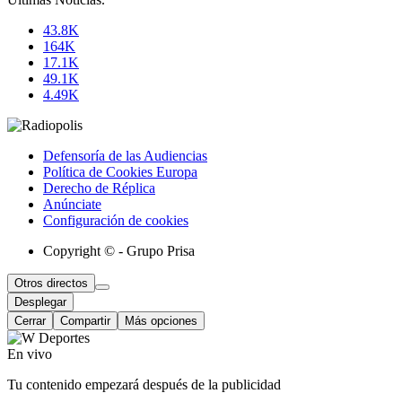
43.8K
164K
17.1K
49.1K
4.49K
Defensoría de las Audiencias
Política de Cookies Europa
Derecho de Réplica
Anúnciate
Configuración de cookies
Copyright © - Grupo Prisa
Otros directos
Desplegar
Cerrar
Compartir
Más opciones
En vivo
Tu contenido empezará después de la publicidad