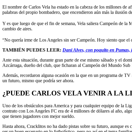
El nombre de Carlos Vela ha estado en la cabeza de los millones de af
palabras del propio bombadero, que encendieron aún más la ilusión d
Y es que luego de que el fin de semana, Vela saliera Campeón de la M
cambio de aires.
“No quería irme de Los Angeles sin ser Campeón. Hoy siento que el ci
TAMBIÉN PUEDES LEER:
Dani Alves, con poquito en Pumas, i
Ante esta situación, durante gran parte de ese mismo sábado y el domi
Azcárraga, dueño del club, que ficharan al Campeón del Mundo Sub 
Además, recordaron alguna ocasión en la que en un programa de TV se l
un futuro, mismo que podría ser ahora.
¿PUEDE CARLOS VELA VENIR A LA L
Uno de los obstáculos para America y para cualquier equipo de la Liga 
contrato con Los Angeles FC era de 4 millones de dólares al año, alg
que tienen jugadores con mejor sueldo.
Hasta ahora, Cracklitos no ha dado pistas sobre su futuro, aunque es
ser un buen escenario en lo futbolístico, pero no así en el tema famil