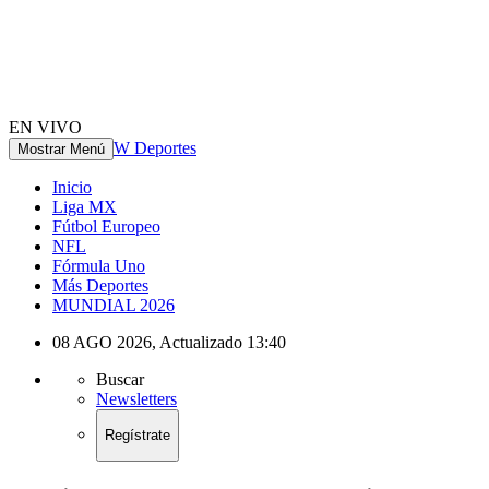
EN VIVO
W Deportes
Mostrar Menú
Inicio
Liga MX
Fútbol Europeo
NFL
Fórmula Uno
Más Deportes
MUNDIAL 2026
08 AGO 2026
,
Actualizado
13:40
Buscar
Newsletters
Regístrate