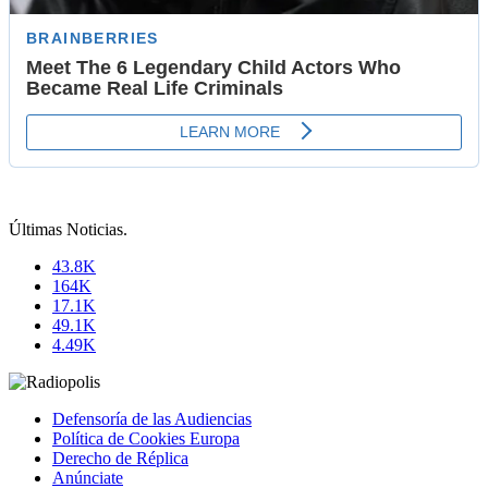
Últimas Noticias
.
43.8K
164K
17.1K
49.1K
4.49K
Defensoría de las Audiencias
Política de Cookies Europa
Derecho de Réplica
Anúnciate