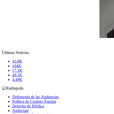
Últimas Noticias
.
43.8K
164K
17.1K
49.1K
4.49K
Defensoría de las Audiencias
Política de Cookies Europa
Derecho de Réplica
Anúnciate