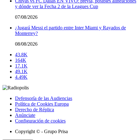
Chivas vs FC Dallas EN VIVO: previa, posibles alineaciones
y dónde ver la Fecha 2 de la Leagues Cup
07/08/2026
¿Jugará Messi el partido entre Inter Miami y Rayados de
Monterrey?
08/08/2026
43.8K
164K
17.1K
49.1K
4.49K
Defensoría de las Audiencias
Política de Cookies Europa
Derecho de Réplica
Anúnciate
Configuración de cookies
Copyright © - Grupo Prisa