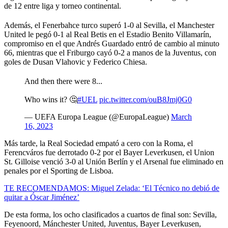
de 12 entre liga y torneo continental.
Además, el Fenerbahce turco superó 1-0 al Sevilla, el Manchester
United le pegó 0-1 al Real Betis en el Estadio Benito Villamarín,
compromiso en el que Andrés Guardado entró de cambio al minuto
66, mientras que el Friburgo cayó 0-2 a manos de la Juventus, con
goles de Dusan Vlahovic y Federico Chiesa.
And then there were 8...
Who wins it? 🤔
#UEL
pic.twitter.com/ouB8Jmj0G0
— UEFA Europa League (@EuropaLeague)
March
16, 2023
Más tarde, la Real Sociedad empató a cero con la Roma, el
Ferencváros fue derrotado 0-2 por el Bayer Leverkusen, el Union
St. Gilloise venció 3-0 al Unión Berlín y el Arsenal fue eliminado en
penales por el Sporting de Lisboa.
TE RECOMENDAMOS: Miguel Zelada: ‘El Técnico no debió de
quitar a Óscar Jiménez’
De esta forma, los ocho clasificados a cuartos de final son: Sevilla,
Feyenoord, Mánchester United, Juventus, Bayer Leverkusen,