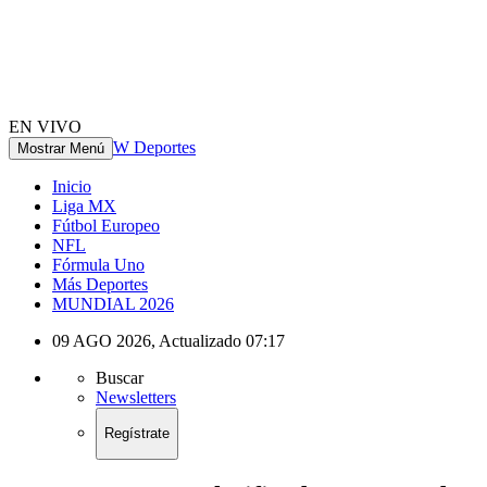
EN VIVO
W Deportes
Mostrar Menú
Inicio
Liga MX
Fútbol Europeo
NFL
Fórmula Uno
Más Deportes
MUNDIAL 2026
09 AGO 2026
,
Actualizado
07:17
Buscar
Newsletters
Regístrate