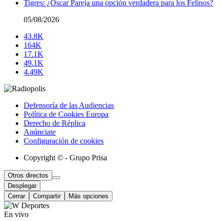
Tigres: ¿Óscar Pareja una opción verdadera para los Felinos?
05/08/2026
43.8K
164K
17.1K
49.1K
4.49K
Defensoría de las Audiencias
Política de Cookies Europa
Derecho de Réplica
Anúnciate
Configuración de cookies
Copyright © - Grupo Prisa
Otros directos
Desplegar
Cerrar
Compartir
Más opciones
En vivo