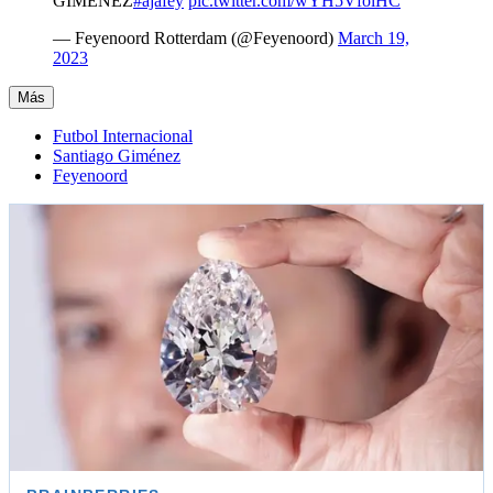
GIMENEZ
#ajafey
pic.twitter.com/wYH5VfoiHC
— Feyenoord Rotterdam (@Feyenoord)
March 19,
2023
Más
Futbol Internacional
Santiago Giménez
Feyenoord