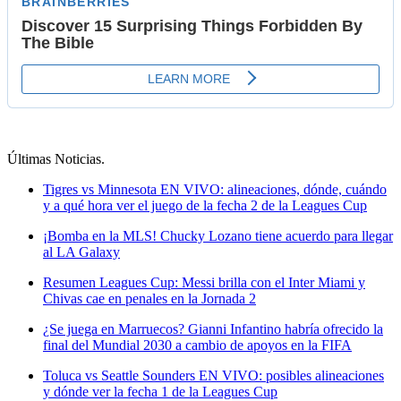
Últimas Noticias
.
Tigres vs Minnesota EN VIVO: alineaciones, dónde, cuándo
y a qué hora ver el juego de la fecha 2 de la Leagues Cup
¡Bomba en la MLS! Chucky Lozano tiene acuerdo para llegar
al LA Galaxy
Resumen Leagues Cup: Messi brilla con el Inter Miami y
Chivas cae en penales en la Jornada 2
¿Se juega en Marruecos? Gianni Infantino habría ofrecido la
final del Mundial 2030 a cambio de apoyos en la FIFA
Toluca vs Seattle Sounders EN VIVO: posibles alineaciones
y dónde ver la fecha 1 de la Leagues Cup