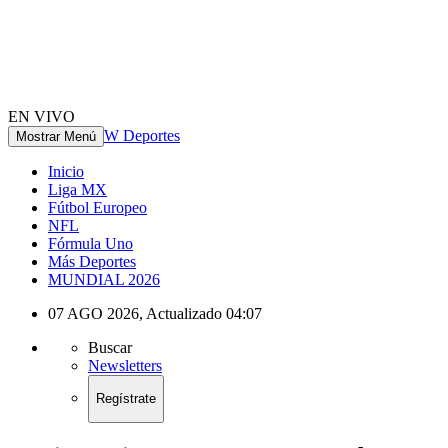
EN VIVO
W Deportes
Mostrar Menú
Inicio
Liga MX
Fútbol Europeo
NFL
Fórmula Uno
Más Deportes
MUNDIAL 2026
07 AGO 2026
,
Actualizado
04:07
Buscar
Newsletters
Regístrate