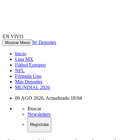
EN VIVO
W Deportes
Mostrar Menú
Inicio
Liga MX
Fútbol Europeo
NFL
Fórmula Uno
Más Deportes
MUNDIAL 2026
06 AGO 2026
,
Actualizado
18:04
Buscar
Newsletters
Regístrate