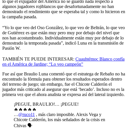
lo que el exjugador del América no se guardó nada respecto a
algunos jugadores rojiblancos que desafortunadamente no han
demostrado el rendimiento que se esperaba tal y como lo hicieron en
la campaña pasada.
“Yo lo que veo del Oso González, lo que veo de Beltrán, lo que veo
de Gutiérrez es que están muy pero muy por debajo del nivel que
nos han acostumbrado. Individualmente están muy por debajo de lo
demostrado la temporada pasada”, indicó Luna en la transmisión de
Pasión W.
TAMBIÉN TE PUEDE INTERESAR:
Cuauhtémoc Blanco confía
en el América de Jardine; “Lo veo campeón”
Fue así que Braulio Luna comentó que el estratega de Rebaño no ha
encontrado la fórmula para obtener los resultados esperados dentro
del terreno de juego; sin embargo, fue el Chicote Calderón el
jugador más criticado al asegurar que está ‘becado’. Incluso no es la
primera vez que el ahora analista se expresa así del lateral izquierdo.
¡PEGUE, BRAULIO!… ¡PEGUE!
🔥🔥🔥🔥🔥
…
@ruco11
, más claro imposible. Alexis Vega y
Chicote Calderón, los más señalados de la crisis en
Chivas 🗣️