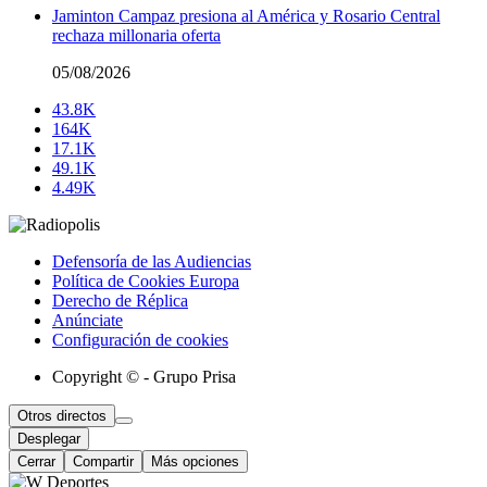
Jaminton Campaz presiona al América y Rosario Central
rechaza millonaria oferta
05/08/2026
43.8K
164K
17.1K
49.1K
4.49K
Defensoría de las Audiencias
Política de Cookies Europa
Derecho de Réplica
Anúnciate
Configuración de cookies
Copyright © - Grupo Prisa
Otros directos
Desplegar
Cerrar
Compartir
Más opciones