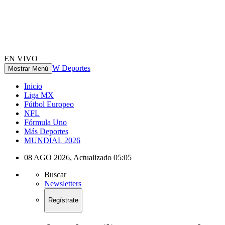
EN VIVO
W Deportes
Mostrar Menú
Inicio
Liga MX
Fútbol Europeo
NFL
Fórmula Uno
Más Deportes
MUNDIAL 2026
08 AGO 2026
,
Actualizado
05:05
Buscar
Newsletters
Regístrate