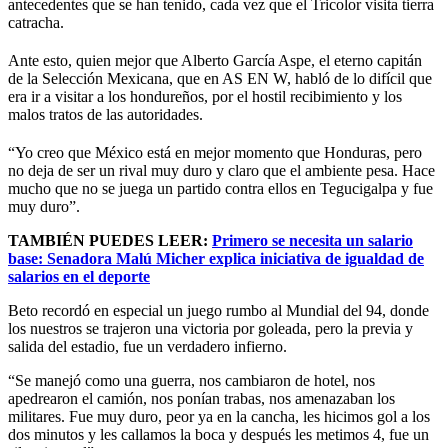
antecedentes que se han tenido, cada vez que el Tricolor visita tierra
catracha.
Ante esto, quien mejor que Alberto García Aspe, el eterno capitán
de la Selección Mexicana, que en AS EN W, habló de lo difícil que
era ir a visitar a los hondureños, por el hostil recibimiento y los
malos tratos de las autoridades.
“Yo creo que México está en mejor momento que Honduras, pero
no deja de ser un rival muy duro y claro que el ambiente pesa. Hace
mucho que no se juega un partido contra ellos en Tegucigalpa y fue
muy duro”.
TAMBIÉN PUEDES LEER:
Primero se necesita un salario
base: Senadora Malú Micher explica iniciativa de igualdad de
salarios en el deporte
Beto recordó en especial un juego rumbo al Mundial del 94, donde
los nuestros se trajeron una victoria por goleada, pero la previa y
salida del estadio, fue un verdadero infierno.
“Se manejó como una guerra, nos cambiaron de hotel, nos
apedrearon el camión, nos ponían trabas, nos amenazaban los
militares. Fue muy duro, peor ya en la cancha, les hicimos gol a los
dos minutos y les callamos la boca y después les metimos 4, fue un