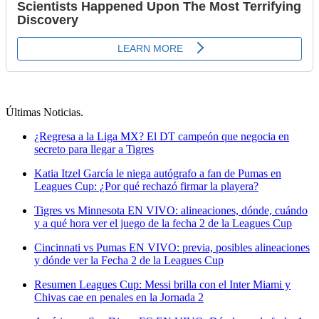
Últimas Noticias
.
¿Regresa a la Liga MX? El DT campeón que negocia en
secreto para llegar a Tigres
Katia Itzel García le niega autógrafo a fan de Pumas en
Leagues Cup: ¿Por qué rechazó firmar la playera?
Tigres vs Minnesota EN VIVO: alineaciones, dónde, cuándo
y a qué hora ver el juego de la fecha 2 de la Leagues Cup
Cincinnati vs Pumas EN VIVO: previa, posibles alineaciones
y dónde ver la Fecha 2 de la Leagues Cup
Resumen Leagues Cup: Messi brilla con el Inter Miami y
Chivas cae en penales en la Jornada 2