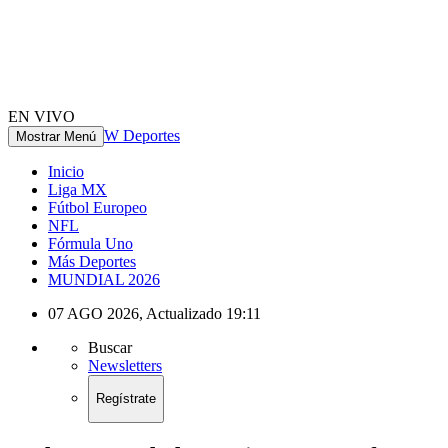
EN VIVO
W Deportes
Mostrar Menú
Inicio
Liga MX
Fútbol Europeo
NFL
Fórmula Uno
Más Deportes
MUNDIAL 2026
07 AGO 2026
,
Actualizado
19:11
Buscar
Newsletters
Regístrate