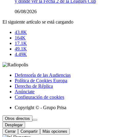
y dónde ver la Fecha 2 de la Leagues Cup
06/08/2026
El siguiente artículo se está cargando
43.8K
164K
17.1K
49.1K
4.49K
Defensoría de las Audiencias
Política de Cookies Europa
Derecho de Réplica
Anúnciate
Configuración de cookies
Copyright © - Grupo Prisa
Otros directos
Desplegar
Cerrar
Compartir
Más opciones