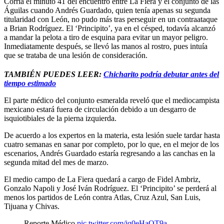
Corría el minuto 41 del encuentro entre La Fiera y el conjunto de las
Águilas cuando Andrés Guardado, quien tenía apenas su segunda
titularidad con León, no pudo más tras perseguir en un contraataque
a Brian Rodríguez. El ‘Principito’, ya en el césped, todavía alcanzó
a mandar la pelota a tiro de esquina para evitar un mayor peligro.
Inmediatamente después, se llevó las manos al rostro, pues intuía
que se trataba de una lesión de consideración.
TAMBIÉN PUEDES LEER:
Chicharito podría debutar antes del
tiempo estimado
El parte médico del conjunto esmeralda reveló que el mediocampista
mexicano estará fuera de circulación debido a un desgarro de
isquiotibiales de la pierna izquierda.
De acuerdo a los expertos en la materia, esta lesión suele tardar hasta
cuatro semanas en sanar por completo, por lo que, en el mejor de los
escenarios, Andrés Guardado estaría regresando a las canchas en la
segunda mitad del mes de marzo.
El medio campo de La Fiera quedará a cargo de Fidel Ambriz,
Gonzalo Napoli y José Iván Rodríguez. El ‘Principito’ se perderá al
menos los partidos de León contra Atlas, Cruz Azul, San Luis,
Tijuana y Chivas.
Reporte Médico
pic.twitter.com/jq0eHaOT9a