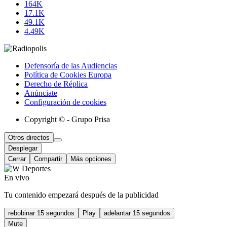
164K
17.1K
49.1K
4.49K
Defensoría de las Audiencias
Política de Cookies Europa
Derecho de Réplica
Anúnciate
Configuración de cookies
Copyright © - Grupo Prisa
Otros directos
Desplegar
Cerrar
Compartir
Más opciones
En vivo
Tu contenido empezará después de la publicidad
rebobinar 15 segundos
Play
adelantar 15 segundos
Mute