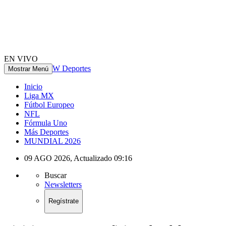
EN VIVO
W Deportes
Mostrar Menú
Inicio
Liga MX
Fútbol Europeo
NFL
Fórmula Uno
Más Deportes
MUNDIAL 2026
09 AGO 2026
,
Actualizado
09:16
Buscar
Newsletters
Regístrate