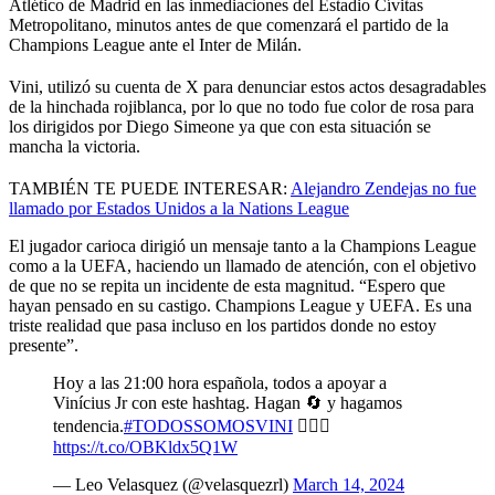
Atlético de Madrid en las inmediaciones del Estadio Cívitas
Metropolitano, minutos antes de que comenzará el partido de la
Champions League ante el Inter de Milán.
Vini, utilizó su cuenta de X para denunciar estos actos desagradables
de la hinchada rojiblanca, por lo que no todo fue color de rosa para
los dirigidos por Diego Simeone ya que con esta situación se
mancha la victoria.
TAMBIÉN TE PUEDE INTERESAR:
Alejandro Zendejas no fue
llamado por Estados Unidos a la Nations League
El jugador carioca dirigió un mensaje tanto a la Champions League
como a la UEFA, haciendo un llamado de atención, con el objetivo
de que no se repita un incidente de esta magnitud. “Espero que
hayan pensado en su castigo. Champions League y UEFA. Es una
triste realidad que pasa incluso en los partidos donde no estoy
presente”.
Hoy a las 21:00 hora española, todos a apoyar a
Vinícius Jr con este hashtag. Hagan 🔄 y hagamos
tendencia.
#TODOSSOMOSVINI
✊🏿🤍
https://t.co/OBKldx5Q1W
— Leo Velasquez (@velasquezrl)
March 14, 2024