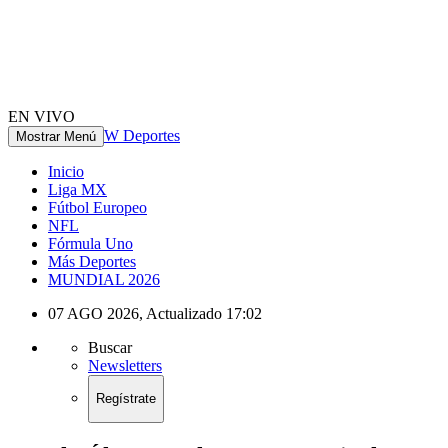
EN VIVO
W Deportes
Mostrar Menú
Inicio
Liga MX
Fútbol Europeo
NFL
Fórmula Uno
Más Deportes
MUNDIAL 2026
07 AGO 2026
,
Actualizado
17:02
Buscar
Newsletters
Regístrate