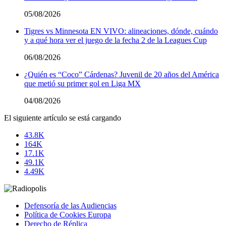
05/08/2026
Tigres vs Minnesota EN VIVO: alineaciones, dónde, cuándo
y a qué hora ver el juego de la fecha 2 de la Leagues Cup
06/08/2026
¿Quién es “Coco” Cárdenas? Juvenil de 20 años del América
que metió su primer gol en Liga MX
04/08/2026
El siguiente artículo se está cargando
43.8K
164K
17.1K
49.1K
4.49K
Defensoría de las Audiencias
Política de Cookies Europa
Derecho de Réplica