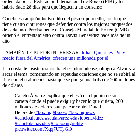
ordenada por la Federación Internacional de Boxeo (FIB) y les
habría dado 28 días para que lleguen a un consenso.
Canelo es campeón indiscutido del peso supermedio, por lo que
tiene cuatro cinturones que defender contra los mejores ranqueados
de cada uno. Precisamente el Consejo Mundial de Boxeo (CMB)
ordenó el enfrentamiento contra David Benavídez hace más de un
año.
TAMBIÉN TE PUEDE INTERESAR:
Julián Quiñones: Pie y
medio fuera del América; ofrecen una millonada por él
La constante insistencia contra el estadounidense, obligó a Álvarez a
sacar el tema, comentando en repetidas ocasiones que no se subirá al
ring con él o al menos hasta que se ponga una bolsa de 200 millones
de dólares.
Canelo Álvarez explica que el está en el punto de su
carrera donde el puede exigir y hacer lo que quiera, 200
millones de dólares para pelear contra David
Benavidez
#boxing
#boxeo
#boxingnews
#caneloalvarez
#saulalvarez
#davidbenavidez
#canelobenavidez
#noboxingnolife
pic.twitter.com/Xqq7UTyGi0