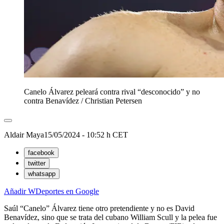
Canelo Álvarez peleará contra rival “desconocido” y no
contra Benavídez
/
Christian Petersen
Aldair Maya
15/05/2024 - 10:52 h CET
facebook
twitter
whatsapp
Añadir WDeportes en Google
Saúl “Canelo” Álvarez tiene otro pretendiente y no es David
Benavídez, sino que se trata del cubano William Scull y la pelea fue