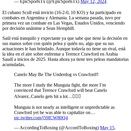
— EpicSportsTx (@EpicSportsTx)
May 12, 2024
El cubano Scull está invicto (16-2-0, 10 KO) y ha participado en
combates en Argentina y Alemania. La semana pasada, tuvo por
primera vez un combate en Las Vegas, Estados Unidos, venciendo
por decisión unánime a Sean Hemphill.
Saúl está tranquilo y expectante ya que sabe que tiene la decisión en
sus manos sobre con quién pelea y quién no, algo que su sus
actuaciones le han brindado. Aunque todavía no tiene un rival, está
la idea en el aire sobre enfrentar a Terence Crawford en Arabia
Saudí a inicios de 2025. Hasta ahora ya tiene tres peleas mandatorias
acumuladas.
Canelo May Be The Underdog vs Crawford‼️
The more I study the Munguia fight, the more I’m
convinced that Terence Crawford will beat Canelo
Alvarez..Canelo gets hit a lot…🤷🏽‍♂️
Munguia is not nearly as intelligent or unpredictable as
Crawford yet he was able to capitalize on…
pic.twitter.com/j59ICW80Q4
— AccordingToBoxing (@AccordToBoxing)
May 15,