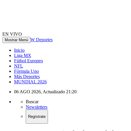
EN VIVO
W Deportes
Mostrar Menú
Inicio
Liga MX
Fútbol Europeo
NFL
Fórmula Uno
Más Deportes
MUNDIAL 2026
06 AGO 2026
,
Actualizado
21:20
Buscar
Newsletters
Regístrate