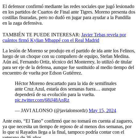
El defensor confirmó mediante las redes sociales que jugó lesionado
en los partidos de Cuartos de Final ante Tigres. Moreno presenta dos
costillas fisuradas, pero no dudó en jugar para ayudar a la Pandilla
en la zaga defensiva.
TAMBIÉN TE PUEDE INTERESAR:
Javier Tebas revela por
cuántos firmó Kylian Mbappé con el Real Madrid
La lesión de Moreno se produjo en el partido de ida ante los Felinos,
luego de un choque con su compañero de equipo, Stefan Medina.
Aún así, Fernando Ortiz, técnico del Monterrey, lo utilizó de titular
para ser eje de la defensa, aunque fue sustituido al medio tiempo del
encuentro de vuelta por Edson Gutiérrez.
Héctor Moreno descartado para la ida de semifinales
ante Cruz Azul, estaría dos semanas fuera… aunque
dependerá de su evolución para la vuelta.
pic.twitter.com/68iJ48AnRz
— JAVI ALONSO (@javialonsordz)
May 15, 2024
Ante esto, “El Tano” confirmó que no tomará en cuenta al zaguero,
ya que necesita un tiempo de reposo de al menos dos semanas, por
lo que si Rayados llega a la final, tampoco podría contar con el
veterano de 36 años.