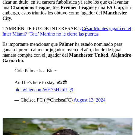
alzar un título; en su carrera futbolística ya sabe los que es levantar
una
Champions
League
, tres
Premier
League
y una
FA
Cup
; sin
embargo, estos triunfos los obtuvo como jugador del
Manchester
City
.
TAMBIÉN TE PUEDE INTERESAR:
¿César Montes jugará en el
Inter Miami? ‘Tata’ Martino no le cierra las puertas
Es importante mencionar que
Palmer
ha estado nominado para
ganar el premio al mejor jugador joven del año, donde de igual
manera compite con el jugador del
Manchester
United
,
Alejandro
Garnacho
.
Cole Palmer is a Blue.
And he’s here to stay. ✍️🔵
pic.twitter.com/wH75HUdLg9
— Chelsea FC (@ChelseaFC)
August 13, 2024