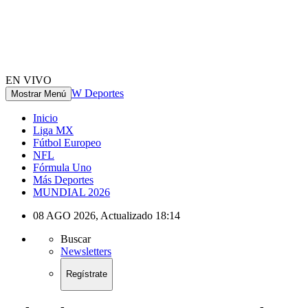
EN VIVO
W Deportes
Mostrar Menú
Inicio
Liga MX
Fútbol Europeo
NFL
Fórmula Uno
Más Deportes
MUNDIAL 2026
08 AGO 2026
,
Actualizado
18:14
Buscar
Newsletters
Regístrate