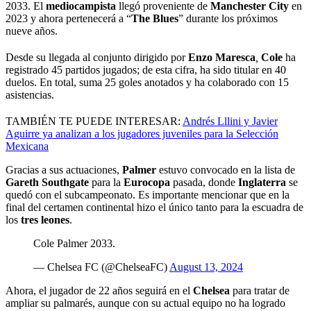
2033. El
mediocampista
llegó proveniente de
Manchester
City
en
2023 y ahora pertenecerá a “
The
Blues
” durante los próximos
nueve años.
Desde su llegada al conjunto dirigido por
Enzo
Maresca
,
Cole
ha
registrado 45 partidos jugados; de esta cifra, ha sido titular en 40
duelos. En total, suma 25 goles anotados y ha colaborado con 15
asistencias.
TAMBIÉN TE PUEDE INTERESAR:
Andrés Lllini y Javier
Aguirre ya analizan a los jugadores juveniles para la Selección
Mexicana
Gracias a sus actuaciones,
Palmer
estuvo convocado en la lista de
Gareth
Southgate
para la
Eurocopa
pasada, donde
Inglaterra
se
quedó con el subcampeonato. Es importante mencionar que en la
final del certamen continental hizo el único tanto para la escuadra de
los
tres
leones
.
Cole Palmer 2033.
— Chelsea FC (@ChelseaFC)
August 13, 2024
Ahora, el jugador de 22 años seguirá en el
Chelsea
para tratar de
ampliar su palmarés, aunque con su actual equipo no ha logrado