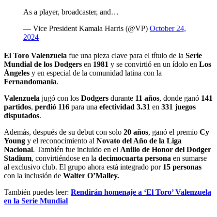
As a player, broadcaster, and…
— Vice President Kamala Harris (@VP)
October 24,
2024
El Toro Valenzuela
fue una pieza clave para el título de la
Serie
Mundial de los Dodgers
en
1981
y se convirtió en un ídolo en
Los
Ángeles
y en especial de la comunidad latina con la
Fernandomanía
.
Valenzuela
jugó con los
Dodgers
durante
11 años
, donde ganó
141
partidos
,
perdió 116
para una
efectividad 3.31
en
331 juegos
disputados
.
Además, después de su debut con solo
20 años
, ganó el premio
Cy
Young
y el reconocimiento al
Novato del Año de la Liga
Nacional
. También fue incluido en el
Anillo de Honor del Dodger
Stadium
, convirtiéndose en la
decimocuarta
persona
en sumarse
al exclusivo club. El grupo ahora está integrado por
15 personas
con la inclusión de
Walter O’Malley.
También puedes leer:
Rendirán homenaje a ‘El Toro’ Valenzuela
en la Serie Mundial