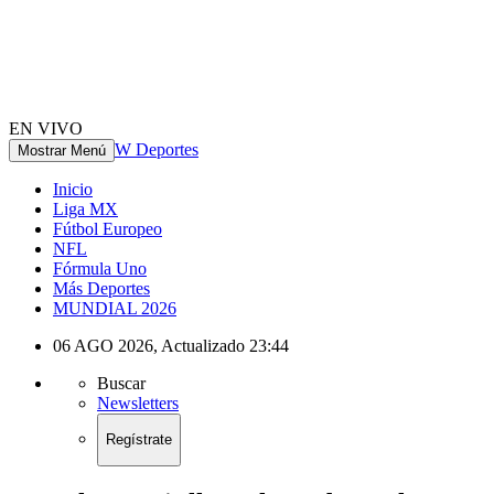
EN VIVO
W Deportes
Mostrar Menú
Inicio
Liga MX
Fútbol Europeo
NFL
Fórmula Uno
Más Deportes
MUNDIAL 2026
06 AGO 2026
,
Actualizado
23:44
Buscar
Newsletters
Regístrate