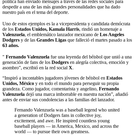
política han enviado mensajes a través de las redes sociales para
despedir a una de las más grandes personalidades que ha dado
nuestro país en el tema del deporte.
Uno de estos ejemplos es la a vicepresidenta y candidata demócrata
de los
Estados Unidos, Kamala Harris
, rindió un homenaje a
Valenzuela
, el emblemático lanzador mexicano de
Los Angeles
Dodgers
y de las
Grandes Ligas
que falleció el martes pasado a los
63 años.
"
Fernando Valenzuela
fue una leyenda del béisbol que unió a una
generación de fans de los
Dodgers
en alegría colectiva, emoción y
asombro”, escribió en la red social
X
.
“Inspiró a incontables jugadores jóvenes de béisbol en
Estados
Unidos, México
y en todo el mundo para perseguir su propia
grandeza. Como jugador, comentarista y angelino,
Fernando
Valenzuela
dejó una marca imborrable en nuestra nación”, añadió
antes de enviar sus condolencias a las familias del lanzador.
Fernando Valenzuela was a baseball legend who united
a generation of Dodgers fans in collective joy,
excitement, and awe. He inspired countless young
baseball players — in America, Mexico, and across the
world — to pursue their own greatness.