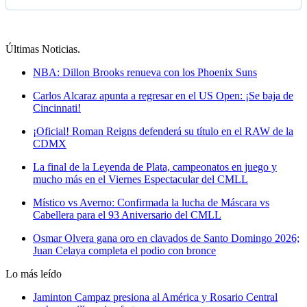
Últimas Noticias
.
NBA: Dillon Brooks renueva con los Phoenix Suns
Carlos Alcaraz apunta a regresar en el US Open: ¡Se baja de
Cincinnati!
¡Oficial! Roman Reigns defenderá su título en el RAW de la
CDMX
La final de la Leyenda de Plata, campeonatos en juego y
mucho más en el Viernes Espectacular del CMLL
Místico vs Averno: Confirmada la lucha de Máscara vs
Cabellera para el 93 Aniversario del CMLL
Osmar Olvera gana oro en clavados de Santo Domingo 2026;
Juan Celaya completa el podio con bronce
Lo más leído
Jaminton Campaz presiona al América y Rosario Central