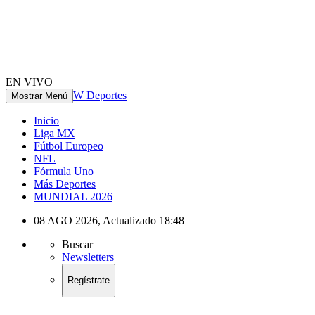
EN VIVO
W Deportes
Mostrar Menú
Inicio
Liga MX
Fútbol Europeo
NFL
Fórmula Uno
Más Deportes
MUNDIAL 2026
08 AGO 2026
,
Actualizado
18:48
Buscar
Newsletters
Regístrate