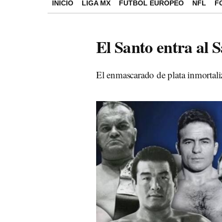
INICIO
LIGA MX
FÚTBOL EUROPEO
NFL
F
El Santo entra al
El enmascarado de plata inmortal