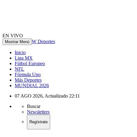
EN VIVO
W Deportes
Mostrar Menú
Inicio
Liga MX
Fútbol Europeo
NFL
Fórmula Uno
Más Deportes
MUNDIAL 2026
07 AGO 2026
,
Actualizado
22:11
Buscar
Newsletters
Regístrate