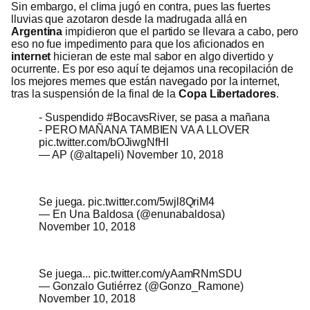
Sin embargo, el clima jugó en contra, pues las fuertes
lluvias que azotaron desde la madrugada allá en
Argentina
impidieron que el partido se llevara a cabo, pero
eso no fue impedimento para que los aficionados en
internet
hicieran de este mal sabor en algo divertido y
ocurrente. Es por eso aquí te dejamos una recopilación de
los mejores memes que están navegado por la internet,
tras la suspensión de la final de la
Copa Libertadores
.
- Suspendido
#BocavsRiver
, se pasa a mañana
- PERO MAÑANA TAMBIEN VA A LLOVER
pic.twitter.com/bOJiwgNfHl
— AP (@altapeli)
November 10, 2018
Se juega.
pic.twitter.com/5wjl8QriM4
— En Una Baldosa (@enunabaldosa)
November 10, 2018
Se juega...
pic.twitter.com/yAamRNmSDU
— Gonzalo Gutiérrez (@Gonzo_Ramone)
November 10, 2018