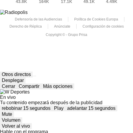
43.8K
164K
17.1K
49.1K
4.49K
Defensoría de las Audiencias
Política de Cookies Europa
Derecho de Réplica
Anúnciate
Configuración de cookies
Copyright © - Grupo Prisa
Otros directos
Desplegar
Cerrar
Compartir
Más opciones
En vivo
Tu contenido empezará después de la publicidad
rebobinar 15 segundos
Play
adelantar 15 segundos
Mute
Volumen
Volver al vivo
Hable con el programa