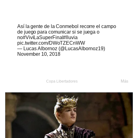
Así la gente de la Conmebol recorre el campo
de juego para comunicar si se juega o
no
#ViviLaSuperFinal
#lluvia
pic.twitter.com/DWoTZECnWW
— Lucas Albornoz (@LucasAlbornoz19)
November 10, 2018
Más
Copa Libertadores
River Plate
Boca Juniors
Memes