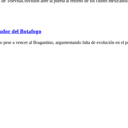
e TelevisaUnivision abre la puerta al retorno de los clubes mexicanos
nador del Botafogo
ngo pese a vencer al Bragantino, argumentando falta de evolución en el p