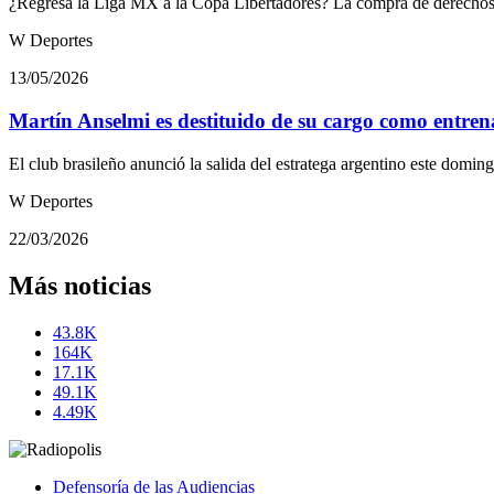
¿Regresa la Liga MX a la Copa Libertadores? La compra de derechos d
W Deportes
13/05/2026
Martín Anselmi es destituido de su cargo como entre
El club brasileño anunció la salida del estratega argentino este domi
W Deportes
22/03/2026
Más noticias
43.8K
164K
17.1K
49.1K
4.49K
Defensoría de las Audiencias