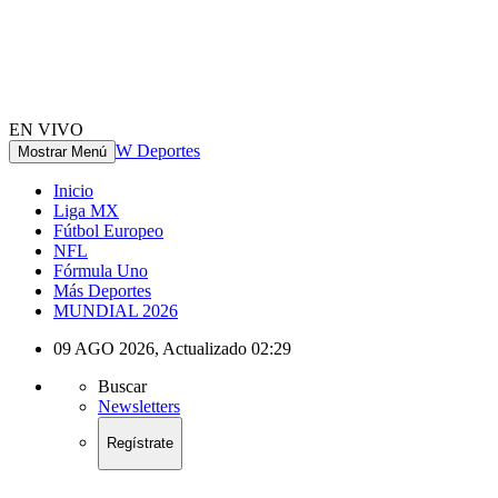
EN VIVO
W Deportes
Mostrar Menú
Inicio
Liga MX
Fútbol Europeo
NFL
Fórmula Uno
Más Deportes
MUNDIAL 2026
09 AGO 2026
,
Actualizado
02:29
Buscar
Newsletters
Regístrate