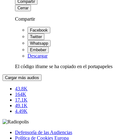
Compartir
Cerrar
Compartir
Facebook
Twitter
Whatsapp
Embeber
Descargar
El código iframe se ha copiado en el portapapeles
Cargar más audios
43.8K
164K
17.1K
49.1K
4.49K
Defensoría de las Audiencias
Política de Cookies Europa