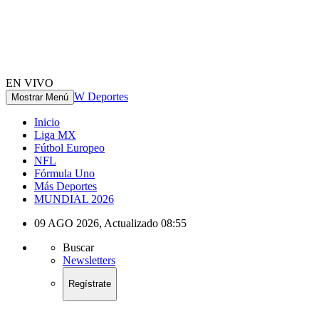
EN VIVO
W Deportes
Mostrar Menú
Inicio
Liga MX
Fútbol Europeo
NFL
Fórmula Uno
Más Deportes
MUNDIAL 2026
09 AGO 2026
,
Actualizado
08:55
Buscar
Newsletters
Regístrate