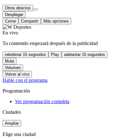
Otros directos
Desplegar
Cerrar
Compartir
Más opciones
En vivo
Tu contenido empezará después de la publicidad
rebobinar 15 segundos
Play
adelantar 15 segundos
Mute
Volumen
Volver al vivo
Hable con el programa
Programación
Ver programación completa
Ciudades
Ampliar
Elige una ciudad