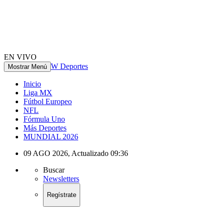
EN VIVO
W Deportes
Mostrar Menú
Inicio
Liga MX
Fútbol Europeo
NFL
Fórmula Uno
Más Deportes
MUNDIAL 2026
09 AGO 2026
,
Actualizado
09:36
Buscar
Newsletters
Regístrate