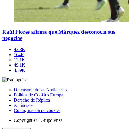
Raúl Flores afirma que Márquez desconocía sus
negocios
43.8K
164K
17.1K
49.1K
4.49K
Defensoría de las Audiencias
Política de Cookies Europa
Derecho de Réplica
Anúnciate
Configuración de cookies
Copyright © - Grupo Prisa