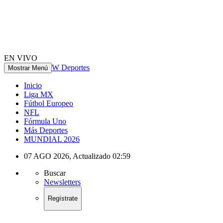
EN VIVO
W Deportes
Mostrar Menú
Inicio
Liga MX
Fútbol Europeo
NFL
Fórmula Uno
Más Deportes
MUNDIAL 2026
07 AGO 2026
,
Actualizado
02:59
Buscar
Newsletters
Regístrate