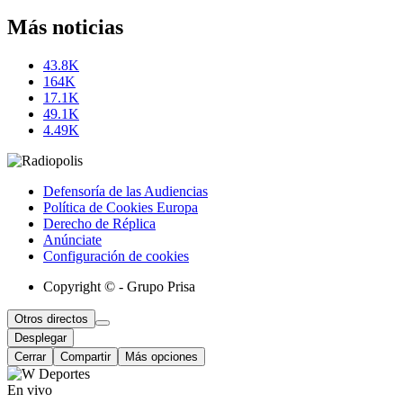
Más noticias
43.8K
164K
17.1K
49.1K
4.49K
Defensoría de las Audiencias
Política de Cookies Europa
Derecho de Réplica
Anúnciate
Configuración de cookies
Copyright © - Grupo Prisa
Otros directos
Desplegar
Cerrar
Compartir
Más opciones
En vivo