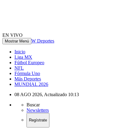
EN VIVO
W Deportes
Mostrar Menú
Inicio
Liga MX
Fútbol Europeo
NFL
Fórmula Uno
Más Deportes
MUNDIAL 2026
08 AGO 2026
,
Actualizado
10:13
Buscar
Newsletters
Regístrate