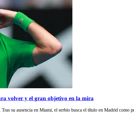
ra volver y el gran objetivo en la mira
ras su ausencia en Miami, el serbio busca el título en Madrid como p