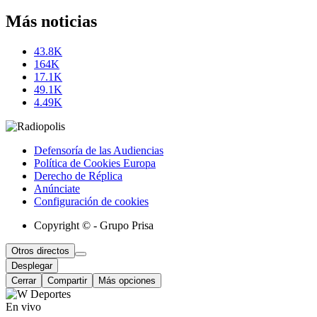
Más noticias
43.8K
164K
17.1K
49.1K
4.49K
Defensoría de las Audiencias
Política de Cookies Europa
Derecho de Réplica
Anúnciate
Configuración de cookies
Copyright © - Grupo Prisa
Otros directos
Desplegar
Cerrar
Compartir
Más opciones
En vivo