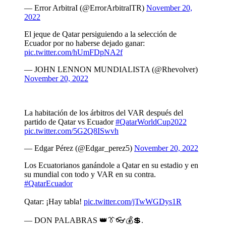
— Error ArbitraI (@ErrorArbitralTR)
November 20,
2022
El jeque de Qatar persiguiendo a la selección de
Ecuador por no haberse dejado ganar:
pic.twitter.com/hUmFDpNA2f
— JOHN LENNON MUNDIALISTA (@Rhevolver)
November 20, 2022
La habitación de los árbitros del VAR después del
partido de Qatar vs Ecuador
#QatarWorldCup2022
pic.twitter.com/5G2Q8ISwvh
— Edgar Pérez (@Edgar_perez5)
November 20, 2022
Los Ecuatorianos ganándole a Qatar en su estadio y en
su mundial con todo y VAR en su contra.
#QatarEcuador
Qatar: ¡Hay tabla!
pic.twitter.com/jTwWGDys1R
— DON PALABRAS 👑👔👓💰💲.