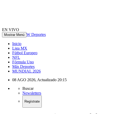
EN VIVO
W Deportes
Mostrar Menú
Inicio
Liga MX
Fútbol Europeo
NFL
Fórmula Uno
Más Deportes
MUNDIAL 2026
08 AGO 2026
,
Actualizado
20:15
Buscar
Newsletters
Regístrate