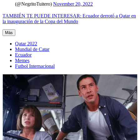
(@NegritoTuitero)
November 20, 2022
TAMBIÉN TE PUEDE INTERESAR: Ecuador derrotó a Qatar en
la inauguración de la Copa del Mundo
Más
Qatar 2022
Mundial de Catar
Ecuador
Memes
Futbol Internacional