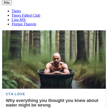
Más
Tigres
Tigres Fútbol Club
Liga MX
Florian Thauvin