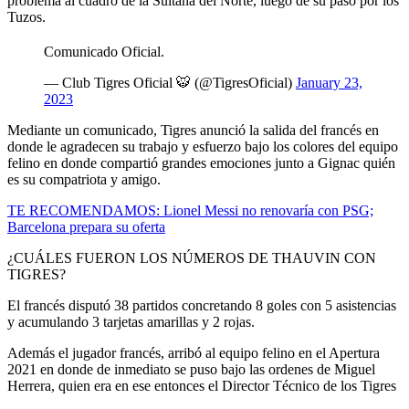
problema al cuadro de la Sultana del Norte, luego de su paso por los
Tuzos.
Comunicado Oficial.
— Club Tigres Oficial 🐯 (@TigresOficial)
January 23,
2023
Mediante un comunicado, Tigres anunció la salida del francés en
donde le agradecen su trabajo y esfuerzo bajo los colores del equipo
felino en donde compartió grandes emociones junto a Gignac quién
es su compatriota y amigo.
TE RECOMENDAMOS: Lionel Messi no renovaría con PSG;
Barcelona prepara su oferta
¿CUÁLES FUERON LOS NÚMEROS DE THAUVIN CON
TIGRES?
El francés disputó 38 partidos concretando 8 goles con 5 asistencias
y acumulando 3 tarjetas amarillas y 2 rojas.
Además el jugador francés, arribó al equipo felino en el Apertura
2021 en donde de inmediato se puso bajo las ordenes de Miguel
Herrera, quien era en ese entonces el Director Técnico de los Tigres