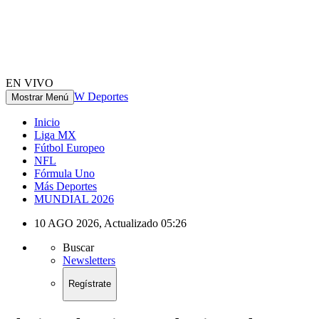
EN VIVO
W Deportes
Mostrar Menú
Inicio
Liga MX
Fútbol Europeo
NFL
Fórmula Uno
Más Deportes
MUNDIAL 2026
10 AGO 2026
,
Actualizado
05:26
Buscar
Newsletters
Regístrate