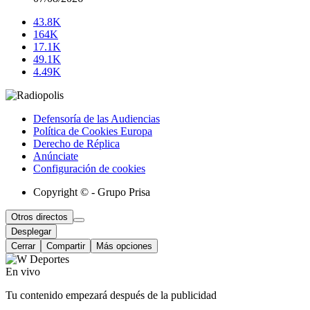
43.8K
164K
17.1K
49.1K
4.49K
Defensoría de las Audiencias
Política de Cookies Europa
Derecho de Réplica
Anúnciate
Configuración de cookies
Copyright © - Grupo Prisa
Otros directos
Desplegar
Cerrar
Compartir
Más opciones
En vivo
Tu contenido empezará después de la publicidad