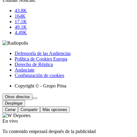
Últimas Noticias
.
43.8K
164K
17.1K
49.1K
4.49K
Defensoría de las Audiencias
Política de Cookies Europa
Derecho de Réplica
Anúnciate
Configuración de cookies
Copyright © - Grupo Prisa
Otros directos
Desplegar
Cerrar
Compartir
Más opciones
En vivo
Tu contenido empezará después de la publicidad