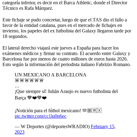
categoría inferior, es decir en el Barca Athletic, donde el Director
Técnico es Rafa Márquez.
Este fichaje se pudo concretar, luego de que el TAS dio el fallo a
favor de la entidad catalana, pues en el mercado de fichajes en
invierno, los papeles del ex futbolista del Galaxy llegaron tarde por
18 segundos.
El lateral derecho viajará este jueves a España para hacer los
exámenes médicos y firmar su contrato. El acuerdo entre Galaxy y
Barcelona fue por menos de cuatro millones de euros hasta 2026.
Esto según la información del periodista italiano Fabrizio Romano.
UN MEXICANO A BARCELONA
🚨🚨🚨🚨🚨🚨
…
¡Que siempre sí! Julián Araujo es nuevo futbolista del
Barça 💙❤️💙❤️
¡Notición para el fútbol mexicano! 🫶🏼🇲🇽
pic.twitter.com/cc1lq0n6ec
— W Deportes (@deportesWRADIO)
February 15,
2023