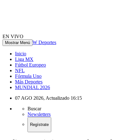
EN VIVO
W Deportes
Mostrar Menú
Inicio
Liga MX
Fútbol Europeo
NFL
Fórmula Uno
Más Deportes
MUNDIAL 2026
07 AGO 2026
,
Actualizado
16:15
Buscar
Newsletters
Regístrate