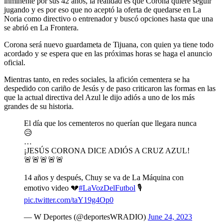
inminente por sus 42 años, la realidad es que Corona quiere seguir
jugando y es por eso que no aceptó la oferta de quedarse en La
Noria como directivo o entrenador y buscó opciones hasta que una
se abrió en La Frontera.
Corona será nuevo guardameta de Tijuana, con quien ya tiene todo
acordado y se espera que en las próximas horas se haga el anuncio
oficial.
Mientras tanto, en redes sociales, la afición cementera se ha
despedido con cariño de Jesús y de paso criticaron las formas en las
que la actual directiva del Azul le dijo adiós a uno de los más
grandes de su historia.
El día que los cementeros no querían que llegara nunca
😥
…
¡JESÚS CORONA DICE ADIÓS A CRUZ AZUL!
🚨🚨🚨🚨🚨
14 años y después, Chuy se va de La Máquina con
emotivo video 💔
#LaVozDelFutbol
🎙️
pic.twitter.com/taY19g4Op0
— W Deportes (@deportesWRADIO)
June 24, 2023