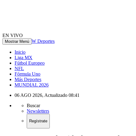
EN VIVO
W Deportes
Mostrar Menú
Inicio
Liga MX
Fútbol Europeo
NFL
Fórmula Uno
Más Deportes
MUNDIAL 2026
06 AGO 2026
,
Actualizado
08:41
Buscar
Newsletters
Regístrate