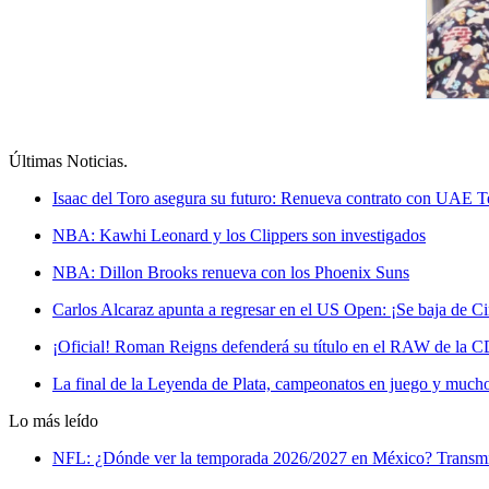
Últimas Noticias
.
Isaac del Toro asegura su futuro: Renueva contrato con UAE 
NBA: Kawhi Leonard y los Clippers son investigados
NBA: Dillon Brooks renueva con los Phoenix Suns
Carlos Alcaraz apunta a regresar en el US Open: ¡Se baja de Ci
¡Oficial! Roman Reigns defenderá su título en el RAW de la
La final de la Leyenda de Plata, campeonatos en juego y muc
Lo más leído
NFL: ¿Dónde ver la temporada 2026/2027 en México? Transmi