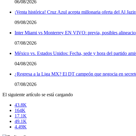
06/08/2026
¡Venta histórica! Cruz Azul acepta millonaria oferta del Al Jazir
09/08/2026
Inter Miami vs Monterrey EN VIVO: previa, posibles alineacio
07/08/2026
México vs. Estados Unidos: Fecha, sede y hora del partido ami
04/08/2026
¿Regresa a la Liga MX? El DT campeón que negocia en secreto 
07/08/2026
El siguiente artículo se está cargando
43.8K
164K
17.1K
49.1K
4.49K