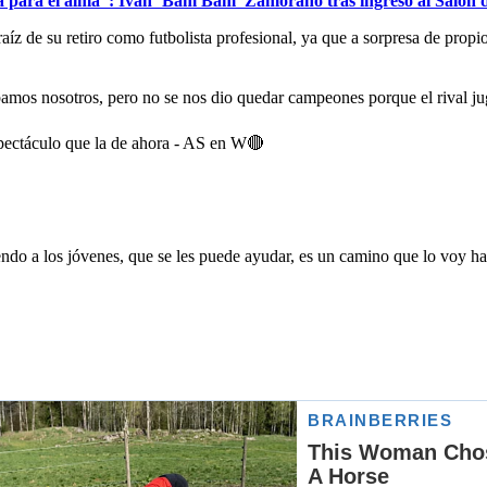
ara el alma”: Iván ‘Bam Bam’ Zamorano tras ingreso al Salón 
íz de su retiro como futbolista profesional, ya que a sorpresa de propios
amos nosotros, pero no se nos dio quedar campeones porque el rival j
spectáculo que la de ahora - AS en W🔴
iendo a los jóvenes, que se les puede ayudar, es un camino que lo voy h