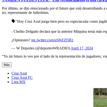
TAMBIÉN PUEDES LEER: “Este reconocimiento es una caricia p
Por último, se dijo emocionado por el futuro que está desarrollando a ra
no, representante de futbolistas.
🗣️"Hoy Cruz Azul juega bien pero no espectacular como jugáb
- Chelito Delgado declara que la anterior Máquina tenía más e
¿Opiniones?
pic.twitter.com/uS8jZZl5B1
— W Deportes (@deportesWRADIO)
April 17, 2024
“Yo mi futuro lo veo por el lado de la representación de jugadores, v
Más
Cruz Azul
Cruz Azul FC
Liga MX