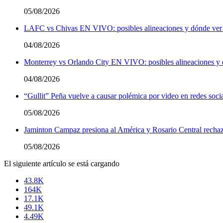
05/08/2026
LAFC vs Chivas EN VIVO: posibles alineaciones y dónde ver 
04/08/2026
Monterrey vs Orlando City EN VIVO: posibles alineaciones y 
04/08/2026
“Gullit” Peña vuelve a causar polémica por video en redes soci
05/08/2026
Jaminton Campaz presiona al América y Rosario Central rechaza
05/08/2026
El siguiente artículo se está cargando
43.8K
164K
17.1K
49.1K
4.49K