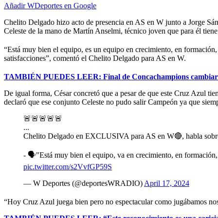
Añadir WDeportes en Google
Chelito Delgado hizo acto de presencia en AS en W junto a Jorge Sánch
Celeste de la mano de Martín Anselmi, técnico joven que para él tiene
“Está muy bien el equipo, es un equipo en crecimiento, en formación,
satisfacciones”, comentó el Chelito Delgado para AS en W.
TAMBIÉN PUEDES LEER: Final de Concachampions cambiaría d
De igual forma, César concretó que a pesar de que este Cruz Azul tie
declaró que ese conjunto Celeste no pudo salir Campeón ya que siemp
🚨🚨🚨🚨🚨
...
Chelito Delgado en EXCLUSIVA para AS en W🔴, habla sobr
- 🗣️"Está muy bien el equipo, va en crecimiento, en formación,
pic.twitter.com/s2VvfGP59S
— W Deportes (@deportesWRADIO)
April 17, 2024
“Hoy Cruz Azul juega bien pero no espectacular como jugábamos nosot