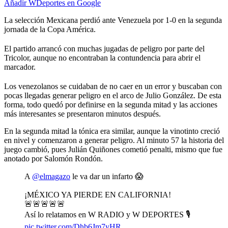
Añadir WDeportes en Google
La selección Mexicana perdió ante Venezuela por 1-0 en la segunda
jornada de la Copa América.
El partido arrancó con muchas jugadas de peligro por parte del
Tricolor, aunque no encontraban la contundencia para abrir el
marcador.
Los venezolanos se cuidaban de no caer en un error y buscaban con
pocas llegadas generar peligro en el arco de Julio González. De esta
forma, todo quedó por definirse en la segunda mitad y las acciones
más interesantes se presentaron minutos después.
En la segunda mitad la tónica era similar, aunque la vinotinto creció
en nivel y comenzaron a generar peligro. Al minuto 57 la historia del
juego cambió, pues Julián Quiñones cometió penalti, mismo que fue
anotado por Salomón Rondón.
A
@elmagazo
le va dar un infarto 😱
¡MÉXICO YA PIERDE EN CALIFORNIA!
🚨🚨🚨🚨🚨
Así lo relatamos en W RADIO y W DEPORTES 🎙️
pic.twitter.com/Dhb6Jm7yHR