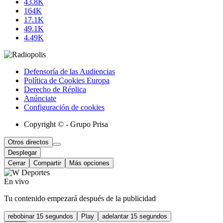
43.8K
164K
17.1K
49.1K
4.49K
Defensoría de las Audiencias
Política de Cookies Europa
Derecho de Réplica
Anúnciate
Configuración de cookies
Copyright © - Grupo Prisa
Otros directos
Desplegar
Cerrar
Compartir
Más opciones
En vivo
Tu contenido empezará después de la publicidad
rebobinar 15 segundos
Play
adelantar 15 segundos