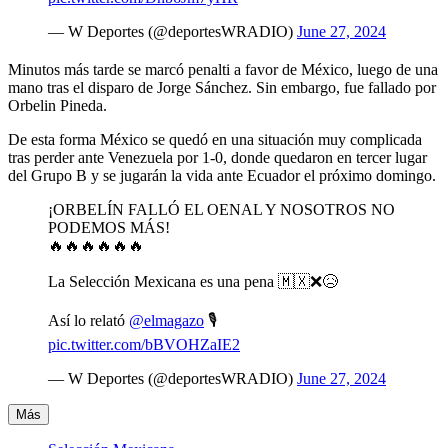
— W Deportes (@deportesWRADIO)
June 27, 2024
Minutos más tarde se marcó penalti a favor de México, luego de una
mano tras el disparo de Jorge Sánchez. Sin embargo, fue fallado por
Orbelin Pineda.
De esta forma México se quedó en una situación muy complicada
tras perder ante Venezuela por 1-0, donde quedaron en tercer lugar
del Grupo B y se jugarán la vida ante Ecuador el próximo domingo.
¡ORBELÍN FALLÓ EL OENAL Y NOSOTROS NO
PODEMOS MÁS!
🔥🔥🔥🔥🔥🔥
La Selección Mexicana es una pena 🇲🇽❌😥
Así lo relató
@elmagazo
🎙️
pic.twitter.com/bBVOHZaIE2
— W Deportes (@deportesWRADIO)
June 27, 2024
Más