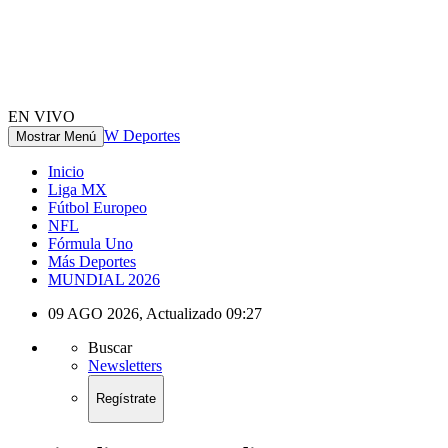
EN VIVO
W Deportes
Mostrar Menú
Inicio
Liga MX
Fútbol Europeo
NFL
Fórmula Uno
Más Deportes
MUNDIAL 2026
09 AGO 2026
,
Actualizado
09:27
Buscar
Newsletters
Regístrate