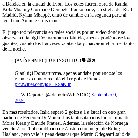
a Bélgica en la ciudad de Lyon. Los goles fueron obra de Randal
Kolo Muani y Ousmane Dembele. Por su parte, la estrella del Real
Madrid, Kylian Mbappé, entró de cambio en la segunda parte al
igual que Antoine Griezmann.
El juego toó relevancia en redes sociales por un video donde se
observa a Gialuigi Donnarumma distraído, apenas poniéndose los
guantes, cuando los franceses ya atacaba y marcaron el primer tanto
de la noche.
¡AVÍSENME! ¡FUE INSÓLITO!🗣️😅❌
Gianluigi Donnarumma, apenas andaba poniéndose los
guantes, cuando recibió el 1er gol de Francia…
pic.twitter.com/joETRSaK8h
— W Deportes (@deportesWRADIO)
September 9,
2024
En más resultados, Italia superó 2 goles a 1 a Israel en otro gran
partido de Federico Di Marco. Los tantos italianos fueron obra de
Moise Kean y Davide Frattesi. Además, la selección de Noruega
venció 2 por 1 al combinado de Austria con un gol de Erling
Haaland, pero vale la pena destacar que Martin Odegaard salió de