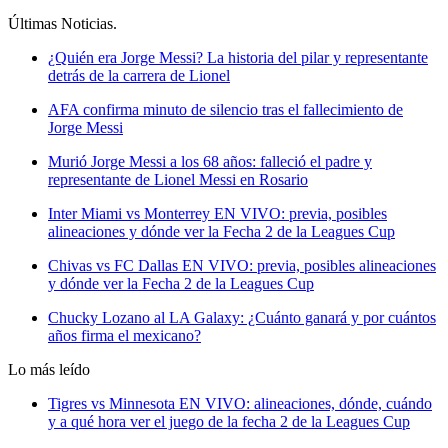
Últimas Noticias
.
¿Quién era Jorge Messi? La historia del pilar y representante
detrás de la carrera de Lionel
AFA confirma minuto de silencio tras el fallecimiento de
Jorge Messi
Murió Jorge Messi a los 68 años: falleció el padre y
representante de Lionel Messi en Rosario
Inter Miami vs Monterrey EN VIVO: previa, posibles
alineaciones y dónde ver la Fecha 2 de la Leagues Cup
Chivas vs FC Dallas EN VIVO: previa, posibles alineaciones
y dónde ver la Fecha 2 de la Leagues Cup
Chucky Lozano al LA Galaxy: ¿Cuánto ganará y por cuántos
años firma el mexicano?
Lo más leído
Tigres vs Minnesota EN VIVO: alineaciones, dónde, cuándo
y a qué hora ver el juego de la fecha 2 de la Leagues Cup