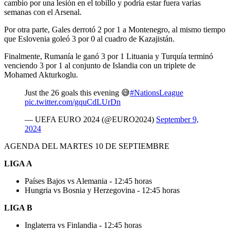
cambio por una lesión en el tobillo y podría estar fuera varias
semanas con el Arsenal.
Por otra parte, Gales derrotó 2 por 1 a Montenegro, al mismo tiempo
que Eslovenia goleó 3 por 0 al cuadro de Kazajistán.
Finalmente, Rumanía le ganó 3 por 1 Lituania y Turquía terminó
venciendo 3 por 1 al conjunto de Islandia con un triplete de
Mohamed Akturkoglu.
Just the 26 goals this evening 😅
#NationsLeague
pic.twitter.com/gquCdLUrDn
— UEFA EURO 2024 (@EURO2024)
September 9,
2024
AGENDA DEL MARTES 10 DE SEPTIEMBRE
LIGA A
Países Bajos vs Alemania - 12:45 horas
Hungria vs Bosnia y Herzegovina - 12:45 horas
LIGA B
Inglaterra vs Finlandia - 12:45 horas