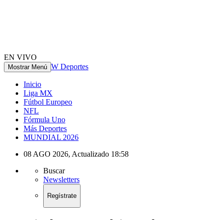
EN VIVO
W Deportes
Mostrar Menú
Inicio
Liga MX
Fútbol Europeo
NFL
Fórmula Uno
Más Deportes
MUNDIAL 2026
08 AGO 2026
,
Actualizado
18:58
Buscar
Newsletters
Regístrate